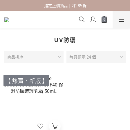
指定正價貨品 | 2件85折
指定正價貨品 | 2件85折
香港本地訂單滿 $600 免運費
新會員結帳時輸入優惠碼 SKBF07 可享首購賞
UV防曬
指定正價貨品 | 2件85折
商品排序
每頁顯示 24 個
【 熱賣．新版 】