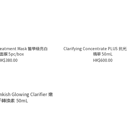
Treatment Mask 醫學級亮白
Clarifying Concentrate PLUS
膜 5pc/box
精華 50mL
HK$380.00
HK$600.00