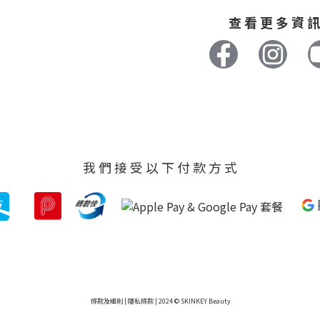
查 看 更 多 資 訊
我 們 接 受 以 下 付 款 方 式
條款及細則
|
隱私條款
| 2024 © SKINKEY Beauty