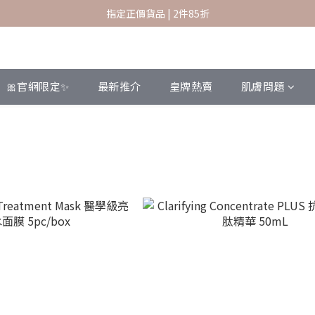
指定正價貨品 | 2件85折
指定正價貨品 | 2件85折
香港本地訂單滿 $600 免運費
新會員結帳時輸入優惠碼 SKBF07 可享首購賞
🎀官網限定✨
最新推介
皇牌熱賣
肌膚問題
指定正價貨品 | 2件85折
列