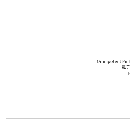
Omnipotent Pink
離子