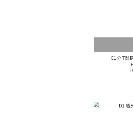
E1 分子酊精
H
H