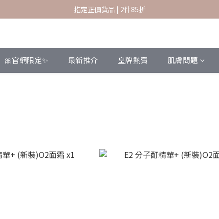
指定正價貨品 | 2件85折
指定正價貨品 | 2件85折
香港本地訂單滿 $600 免運費
新會員結帳時輸入優惠碼 SKBF07 可享首購賞
🎀官網限定✨
最新推介
皇牌熱賣
肌膚問題
指定正價貨品 | 2件85折