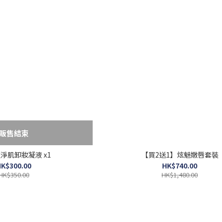
販售結束
藍淨肌卸妝凝液 x1
【買2送1】炫魅嫩唇套裝
K$300.00
HK$740.00
HK$350.00
HK$1,480.00