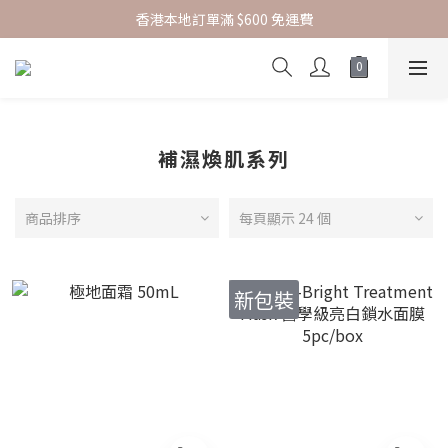
香港本地訂單滿 $600 免運費
指定正價貨品 | 2件85折
新會員結帳時輸入優惠碼 SKBF07 可享首購賞
指定正價貨品 | 2件85折
補濕煥肌系列
商品排序
每頁顯示 24 個
新包裝