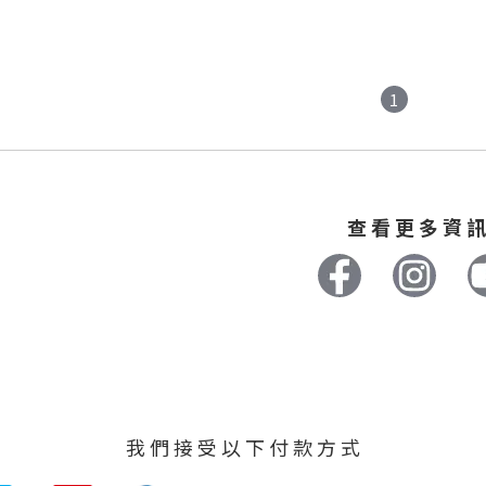
1
查 看 更 多 資 訊
我 們 接 受 以 下 付 款 方 式