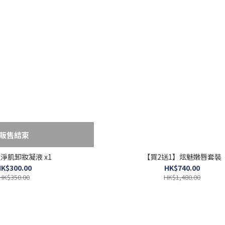
販售結束
藍淨肌卸妝凝液 x1
【買2送1】炫魅嫩唇套裝
K$300.00
HK$740.00
HK$350.00
HK$1,480.00