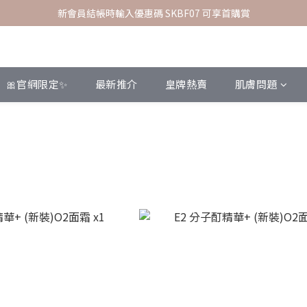
新會員結帳時輸入優惠碼 SKBF07 可享首購賞
指定正價貨品 | 2件85折
指定正價貨品 | 2件85折
🎀官網限定✨
最新推介
皇牌熱賣
肌膚問題