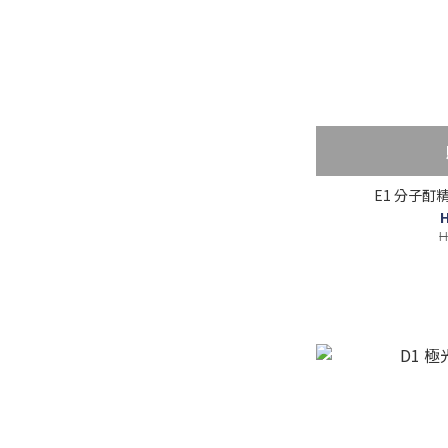
E1 分子酊精
H
H