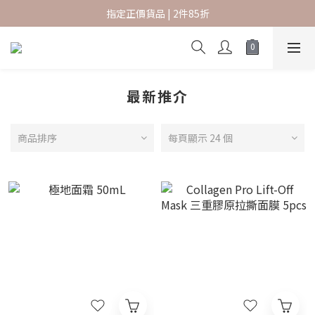
指定正價貨品 | 2件85折
指定正價貨品 | 2件85折
香港本地訂單滿 $600 免運費
新會員結帳時輸入優惠碼 SKBF07 可享首購賞
最新推介
指定正價貨品 | 2件85折
商品排序
每頁顯示 24 個