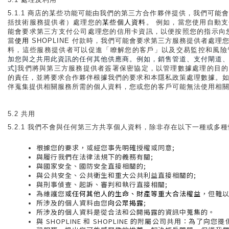
5.1.1 商店的某些功能可能由我們的第三方合作夥伴提供，我們可能
括技術服務提供者）處理您的
某些個人資料
。 例如，當您使用自動
能會要求第三方支付公司處理您的信用卡資訊，以便按照您的指示向您
當
使用 
SHOPLINE 付款時，我們可能會要求第三方服務提供者處理
料，這些服務提供者可以促進「瞭解您的客戶」以及交易監控和風險
加您與之共用此資訊的任何其他供應商。例如，銷售管道、支付閘道
式]
我們將與第三方服務提供者簽署保密協定，以管理數據處理的目的
的責任，並將要求合作夥伴根據我們的要求和本隱私政策處理數據。
伴蒐集提供相關服務所需的個人資料，您或您的客戶可能無法使用相
5.2 共用
5.2.1 我們不會與任何第三方共享個人資料，除非存在以下一種或多
根據您的要求，或經您事先明確授權或同意;
與履行我們在法律法規下的義務有關;
與國家安全、國防安全直接相關的;
與公共安全、公共衛生和重大公共利益直接相關的;
與刑事偵查、起訴、審判和執行直接相關;
為維護您
或任何其他人的生命、財產等重大合法權益
，但難以
所涉及的個人資料由您
向公眾揭露
;
所涉及的個人資料是從合法和公開揭露的資訊中蒐集的。
與 SHOPLINE 和 SHOPLINE 的附屬公司共用：為了向您提供