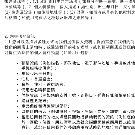
帳戶資訊等 )；(3) 政府資料中之辨識者 ( 如身分證統一編號、統一
照號碼等 )。2. 個人特徵類 - 個人描述 ( 如性別、出生年月日、尺寸等 
(1) 住家及設施 ( 如住所地址等 )；(2) 財產（如所有或具有其他權利之
活格調 ( 如使用消費品之種類及服務之細節等 )。
2. 您提供的資訊
2.1 您可以選擇以多種方式向我們提供個人資料，例如當您在我們的
我們的商店上購物時，或通過我們的社交媒體（或其相關商店或對應
能提供給我們的個人資料類型（如適用）包括：
聯繫資訊（例如姓名、郵政地址、電子郵件地址、手機或其
手機
服務提供商）;
年齡和出生日期;
性別，首選語言;
種族，性別，首選語言;
使用者名稱和密碼
付款資訊（例如您的支付卡號、到期日、送貨位址和帳單位址
購買歷史記錄;
產品偏好和溝通管道偏好;
您提供的內容（例如照片、視頻、評論、文章、調查回復和評
當您訪問我們的社交媒體頁面時提供給我們的資訊（例如您
片、喜歡、位置、朋友清單以及社交媒體網路或應用程式註
資訊，或您在使用我們的移動應用程式時的地理位置詳細資