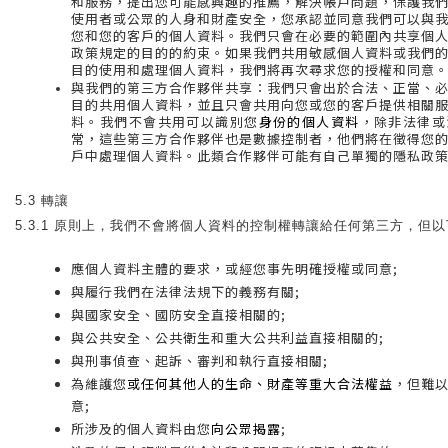
和服務，提出您可能感興趣的推薦，解決帳戶問題，保護我
使用者或公眾的人身和財產安全，您承認並同意我們可以與
您和您的客戶的個人資料。我們只會在必要的範圍內共享個
政策規定的目的的約束。如果我們共用敏感個人資料或我們
目的使用和處理個人資料，我們將再次尋求您的授權和同意
與我們的第三方合作夥伴共享：我們只會出於合法、正當、
目的共用個人資料，並且只會共用向您或您的客戶提供相關
料。我們不會共用可以識別您
身份的個人資料
，除非法律或
常，這些第三方合作夥伴也是數據控制者，他們將在徵得您
戶中處理個人資料。此類合作夥伴可能有自己單獨的隱私政
5.3 轉讓
5.3.1 原則上，我們不會將個人資料的控制權轉讓給任何第三方，但
應個人資料主體的要求，或經您事先明確授權或同意;
與履行我們在法律法規下的義務有關;
與國家安全、國防安全直接相關的;
與公共安全、公共衛生和重大公共利益直接相關的;
與刑事偵查、起訴、審判和執行直接相關;
為維護您
或任何其他人的生命、財產等重大合法權益
，但難
意;
所涉及的個人資料由您
向公眾揭露
;