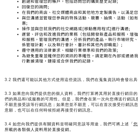
創建和管理您的帳戶，包括訪問您的購買歷史記錄;
回復您的詢問;
在我們的商店、社交媒體商店和其他地方定製廣告，以滿足您
與您溝通並管理您參與的特殊活動、競賽、抽獎、活動（如
惠;
操作並與您就我們的社交網路或[移動應用程式]進行溝通;
運營、評估和改進我們的業務（包括開發新產品和服務，增
和服務，管理我們的溝通，分析我們的產品，執行市場研究
係管理計劃，以及執行會計、審計和其他內部職能）;
遵守適用的法律要求、相關行業標準和我們的政策;
為避免重複並確保您的資訊的準確性，請定期在內部或通過
行數據清理，鏈接或合併我們的記錄。
3.2 我們還可能以其他方式使用這些資訊，我們在蒐集資訊時會發出
3.3 如果您向我們提供您的個人資料，我們打算將其用於直接行銷目
們的商品和/或服務的可用性。但是，我們會在第一次向您傳送行銷訊
不願意接受該等行銷訊息；如果您並不願意，可以在首次接受行銷訊
意願，也可以在任何時候拒絕再接受行銷訊息。
3.4 如您向我們提供有關資料並明確同意該等用途，我們可將上述
「
您
所載的各類個人資料用於直接促銷。