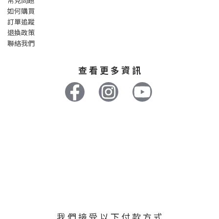
常見問題
如何購買
訂單追蹤
退換政策
聯絡我們
查 看 更 多 資 訊
我 們 接 受 以 下 付 款 方 式