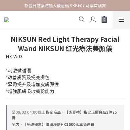
新會員結帳時輸入優惠碼 SKBF07 可享首購賞
指定正價貨品 | 2件85折
指定正價貨品 | 2件85折
NIKSUN Red Light Therapy Facial
Wand NIKSUN 紅光療法美顏儀
NX-W03
*刺激微循環
*改善膚質及提亮膚色
*緊緻提升及增加皮膚彈性
*增強肌膚吸收養份能力
至
09/03 04:00
截止
指定商品，【炎夏禮】指定正價貨品2件85
折
全店，【免運優惠】購滿淨額HK$600即享免運費