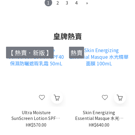
1
2
3
4
»
皇牌熱賣
【 熱賣．新版 】
熱賣
Ultra Moisture
Skin Energizing
SunScreen Lotion SPF40
Essential Masque 水光精
保濕防曬遮瑕乳霜 50mL
華面膜 100mL
HK$570.00
HK$640.00