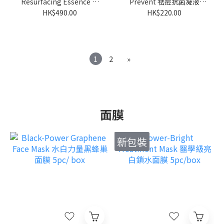
Resurfacing Essence 毛
Prevent 祛痘抗菌凝液
孔溶液 5mLx6
15mL
HK$490.00
HK$220.00
1
2
»
面膜
新包裝