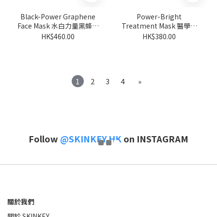
Black-Power Graphene
Power-Bright
Face Mask 水白力量黑蜂巢
Treatment Mask 醫學級
面膜 5pc/ box
亮白鎖水面膜 5pc/box
HK$460.00
HK$380.00
1
2
3
4
»
Follow
@SKINKEY.HK
on INSTAGRAM
關於我們
關於 SKINKEY