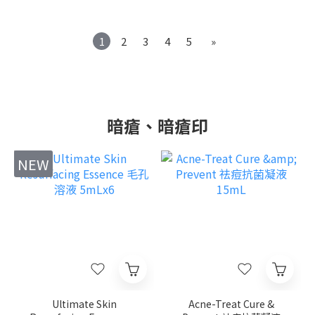
1
2
3
4
5
»
暗瘡、暗瘡印
NEW
Ultimate Skin
Acne-Treat Cure &