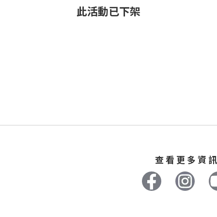
此活動已下架
查 看 更 多 資 訊