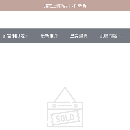
指定正價貨品 | 2件85折
指定正價貨品 | 2件85折
香港本地訂單滿 $600 免運費
新會員結帳時輸入優惠碼 SKBF07 可享首購賞
🎀官網限定✨
最新推介
皇牌熱賣
肌膚問題
指定正價貨品 | 2件85折