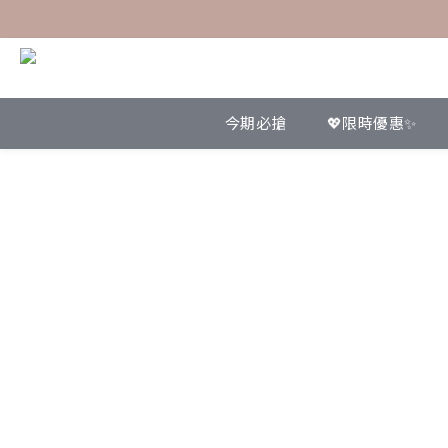
今期必搶
💖限時優惠✨