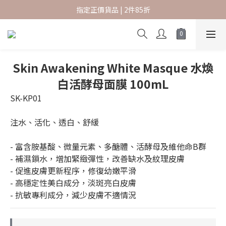
指定正價貨品 | 2件85折
指定正價貨品 | 2件85折
香港本地訂單滿 $600 免運費
新會員結帳時輸入優惠碼 SKBF07 可享首購賞
Skin Awakening White Masque 水煥
指定正價貨品 | 2件85折
白活酵母面膜 100mL
SK-KP01
注水、活化、透白、舒緩
- 富含胺基酸、微量元素、多醣體、活酵母及維他命B群
- 補濕鎖水，增加緊緻彈性，改善缺水及紋理皮膚
- 促進皮膚更新程序，修復幼嫩平滑
- 高穩定性美白成分，淡斑亮白皮膚
- 抗敏專利成分，減少皮膚不適情況