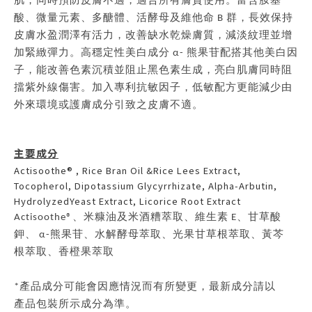
肌，同時預防皮膚不適，適合所有膚質使用。富含胺基
酸、微量元素、多醣體、活酵母及維他命 B 群，長效保持
皮膚水盈潤澤有活力，改善缺水乾燥膚質，減淡紋理並增
加緊緻彈力。高穩定性美白成分 α- 熊果苷配搭其他美白因
子，能改善色素沉積並阻止黑色素生成，亮白肌膚同時阻
擋紫外線傷害。加入專利抗敏因子，低敏配方更能減少由
外來環境或護膚成分引致之皮膚不適。
主要成分
Actisoothe® , Rice Bran Oil &Rice Lees Extract,
Tocopherol, Dipotassium Glycyrrhizate, Alpha-Arbutin,
HydrolyzedYeast Extract, Licorice Root Extract
Actisoothe®、米糠油及米酒糟萃取、維生素 E、甘草酸
鉀、 α-熊果苷、水解酵母萃取、光果甘草根萃取、黃芩
根萃取、香橙果萃取
*產品成分可能會因應情況而有所變更，最新成分請以
產品包裝所示成分為準。