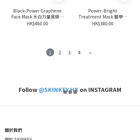
Black-Power Graphene
Power-Bright
Face Mask 水白力量黑蜂巢
Treatment Mask 醫學級
面膜 5pc/ box
亮白鎖水面膜 5pc/box
HK$460.00
HK$380.00
1
2
3
4
»
Follow
@SKINKEY.HK
on INSTAGRAM
關於我們
關於 SKINKEY