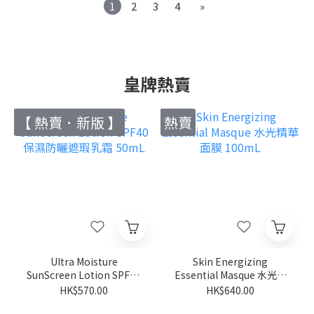
1
2
3
4
»
皇牌熱賣
【 熱賣．新版 】
熱賣
Ultra Moisture
Skin Energizing
SunScreen Lotion SPF40
Essential Masque 水光精
保濕防曬遮瑕乳霜 50mL
華面膜 100mL
HK$570.00
HK$640.00