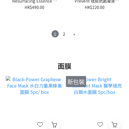
Resurfacing Essence 毛
Prevent 祛痘抗菌凝液
孔溶液 5mLx6
15mL
HK$490.00
HK$220.00
1
2
»
面膜
新包裝