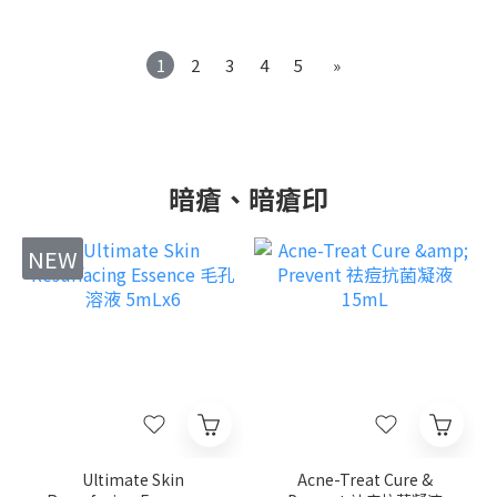
1
2
3
4
5
»
暗瘡、暗瘡印
NEW
Ultimate Skin
Acne-Treat Cure &