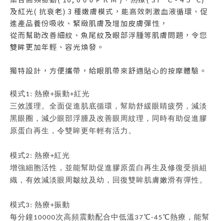
及紅
光( 抗衰老) 3 種嫩膚模式，能高效刺激血液循環、促
進產品
養份吸收、緊緻肌膚及增加皮膚彈性，
從而幫助改善細紋、魚
尾紋及眼部浮腫等肌膚問題，令您
雙眸更加年輕、容光煥發。
獨特設計，方便攜帶，給眼肌帶來舒適貼心的按摩體驗。
模式1: 熱療+振動+紅光
三效護理。全面促進肌底循環，幫助舒緩眼睛疲勞，減淡
黑眼圈，減少眼部浮腫及改善眼周紋理，同時有助促進膠
原蛋白再生，令雙眸更年輕有活力。
模式2: 熱療+紅光
增強細胞活性，並能幫助促進膠原蛋白再生及修復受損組
織，有效減淡眼周皺紋及幼，回復雙眸肌膚嫩滑有彈性。
模式3: 熱療+振動
每分鐘10000次高頻震動配合中低溫37℃-45℃熱療，能幫