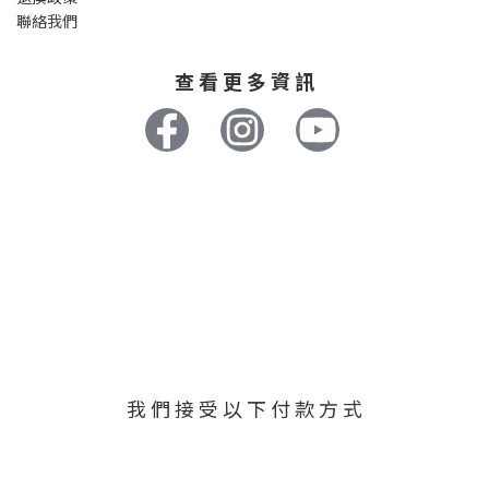
聯絡我們
查 看 更 多 資 訊
我 們 接 受 以 下 付 款 方 式