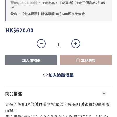
至
09/03 04:00
截止
指定商品，【炎夏禮】指定正價貨品2件85
折
全店，【免運優惠】購滿淨額HK$600即享免運費
HK$620.00
加入購物車
立即購買
加入追蹤清單
商品描述
先進的智能眼部護理美容按摩儀，專為呵護眼周嬌嫩肌膚
而
設。
集合高頻振動( 10, 0 0 0 P R M )、熱療( 37 ° C - 4 5° C)