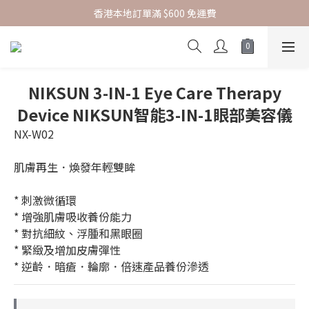
香港本地訂單滿 $600 免運費
指定正價貨品 | 2件85折
新會員結帳時輸入優惠碼 SKBF07 可享首購賞
指定正價貨品 | 2件85折
NIKSUN 3-IN-1 Eye Care Therapy
Device NIKSUN智能3-IN-1眼部美容儀
NX-W02
肌膚再生．煥發年輕雙眸
* 刺激微循環
* 增強肌膚吸收養份能力
* 對抗細紋、浮腫和黑眼圈
* 緊緻及增加皮膚彈性
* 逆齡．暗瘡．輪廓．倍速產品養份滲透