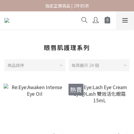
指定正價貨品 | 2件85折
指定正價貨品 | 2件85折
香港本地訂單滿 $600 免運費
新會員結帳時輸入優惠碼 SKBF07 可享首購賞
指定正價貨品 | 2件85折
眼唇肌護理系列
商品排序
每頁顯示 24 個
熱賣