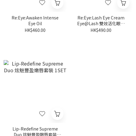
Re:Eye:Awaken Intense
Re:Eye:Lash Eye Cream
Eye Oil
Eye@Lash 雙效活化眼霜
15mL
HK$460.00
HK$490.00
Lip-Redefine Supreme
Duo 炫魅豐盈嫩唇套裝