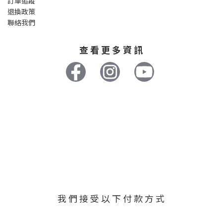
訂單追蹤
退換政策
聯絡我們
查 看 更 多 資 訊
我 們 接 受 以 下 付 款 方 式